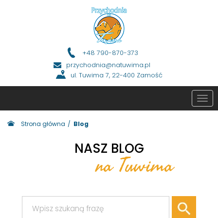
+48 790-870-373
przychodnia@natuwima.pl
ul. Tuwima 7, 22-400 Zamość
Tog
navi
Strona główna
Blog
NASZ BLOG
na Tuwima