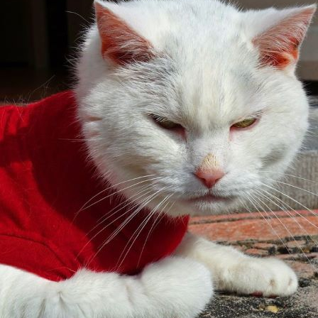
Okulistyka
Położnictwo
Szpital
Dietetyka
Badanie krwi
Kardiologia
Sklep