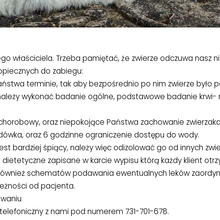
jego właściciela. Trzeba pamiętać, że zwierze odczuwa nasz n
dopiecznych do zabiegu:
twa terminie, tak aby bezpośrednio po nim zwierze było pod
należy wykonać badanie ogólne, podstawowe badanie krwi- m
 chorobowy, oraz niepokojące Państwa zachowanie zwierzaka.
dówka, oraz 6 godzinne ograniczenie dostępu do wody.
est bardziej śpiący, należy więc odizolować go od innych zw
i dietetyczne zapisane w karcie wypisu którą każdy klient ot
jak również schematów podawania ewentualnych leków zaor
eżności od pacjenta.
owaniu
telefoniczny z nami pod numerem 731-701-678.